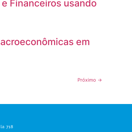
s e Financeiros usando
 Macroeconômicas em
Próximo
→
la 718