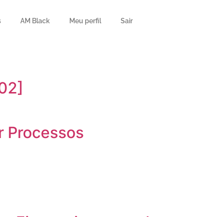
s
AM Black
Meu perfil
Sair
02]
ar Processos