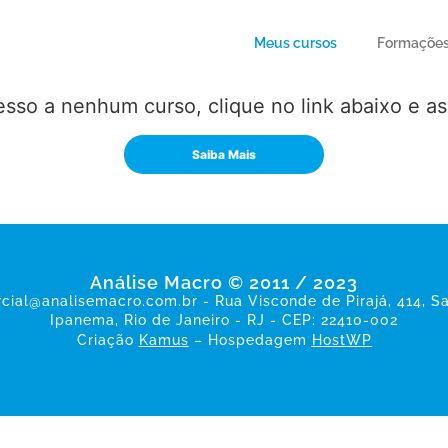
Meus cursos
Formaçõe
sso a nenhum curso, clique no link abaixo e a
Saiba Mais
Análise Macro © 2011 / 2023
cial@analisemacro.com.br - Rua Visconde de Pirajá, 414, Sa
Ipanema, Rio de Janeiro - RJ - CEP: 22410-002
Criação
Kamus
– Hospedagem
HostWP