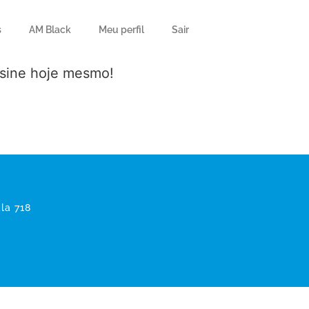
s
AM Black
Meu perfil
Sair
ssine hoje mesmo!
la 718