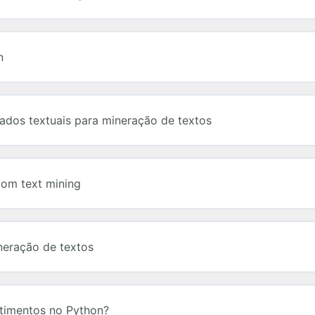
n
ados textuais para mineração de textos
com text mining
neração de textos
ntimentos no Python?