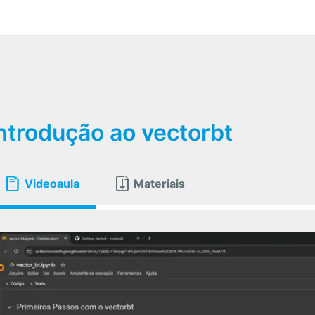
ntrodução ao vectorbt
Videoaula
Materiais