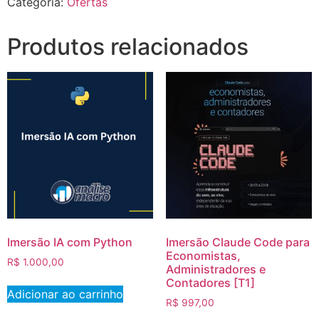
Categoria:
Ofertas
Produtos relacionados
Imersão IA com Python
Imersão Claude Code para
Economistas,
R$
1.000,00
Administradores e
Contadores [T1]
Adicionar ao carrinho
R$
997,00