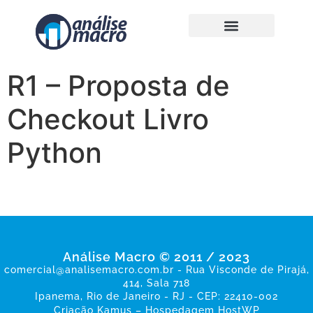
R1 – Proposta de
Checkout Livro
Python
Análise Macro © 2011 / 2023
comercial@analisemacro.com.br - Rua Visconde de Pirajá,
414, Sala 718
Ipanema, Rio de Janeiro - RJ - CEP: 22410-002
Criação
Kamus
– Hospedagem
HostWP