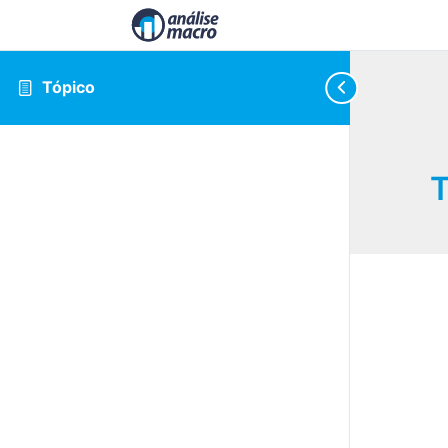
Tópico
T